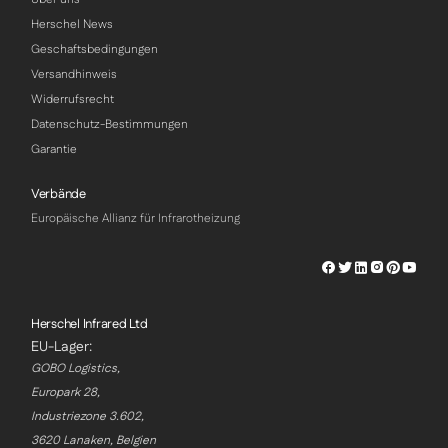
Herschel News
Geschaftsbedingungen
Versandhinweis
Widerrufsrecht
Datenschutz-Bestimmungen
Garantie
Verbände
Europäische Allianz für Infrarotheizung
Herschel
Herschel
Herschel
Herschel
Herschel
Hersch
Facebook
Twitter
LinkedIn
Instagram
Pinterest
Youtu
Profile
Profile
Profile
Profile
Profile
Profile
Herschel Infrared Ltd
EU-Lager:
GOBO Logistics,
Europark 28,
Industriezone 3.602,
3620 Lanaken, Belgien