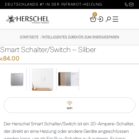
DEUTSCHLANDS #1 IN DER INFRAROT-HEIZUNG
0
Your
Basket
STARTSEITE
INTELLIGENTES ZUBEHÖR ZUM ENERGIESPAREN
Smart Schalter/Switch – Silber
84.00
€
WiFi
Der Herschel Smart Schalter/Switch ist ein 20-Ampere-Schalter,
der direkt an eine Heizung oder andere Geräte angeschlossen
werden kann, um als Ein/Aus-Schalter zu fungieren. Er kann