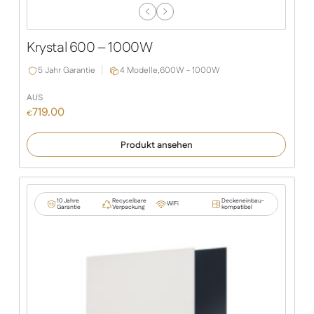
Previous
Next
Slide
Slide
Krystal 600 – 1000W
5 Jahr Garantie
4 Modelle,
600W - 1000W
AUS
719.00
€
Produkt ansehen
10 Jahre
Recycelbare
Deckeneinbau-
WiFi
Garantie
Verpackung
kompatibel