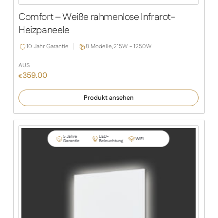
Slide
Slide
Comfort – Weiße rahmenlose Infrarot-
Heizpaneele
10 Jahr Garantie
8 Modelle,
215W - 1250W
AUS
359.00
€
Produkt ansehen
5 Jahre
LED-
WiFi
Garantie
Beleuchtung