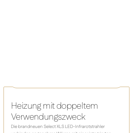
ihre Kohlenstoffabhängigkeit zu reduzieren. Beim
Heizen kann dies nur durch elektrische Lösungen
erreicht werden. Wärmepumpen sind zwar ein Teil
dieser Lösung, liefern jedoch in vielen Fällen nicht
die zum Heizen der betreffenden Räume benötigte
Wärme oder sind wenig sinnvoll, kostenintensiv
und schwierig zu installieren und erfordern einen
laufenden Wartungsaufwand. Aus diesem Grund
wenden sich viele Unternehmen für ihre Netto-
Null-Heizlösung an Herschel Infrared.
Select XLS LED – Infrarot-Flächenheizkörper mit
Frontbeleuchtung
Heizung mit doppeltem
Verwendungszweck
Die brandneuen Select XLS LED-Infrarotstrahler