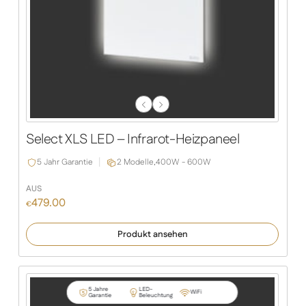
Previous
Next
Slide
Slide
Select XLS LED – Infrarot-Heizpaneel
5 Jahr Garantie
2 Modelle,
400W - 600W
AUS
479.00
€
Produkt ansehen
5 Jahre
LED-
WiFi
Garantie
Beleuchtung