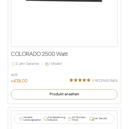
COLORADO 2500 Watt
2 Jahr Garantie
1 Modell
AUS
438.00
5
REZENSIONEN
€
Bewertet
5
mit
5.00
Produkt ansehen
von 5,
basierend
auf
Kundenbe
wertungen
Variable
Fernbedienung
24-Stunden-
Inkl. Stecker
Leistungsoption
inklusive
Timer