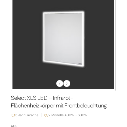
Previous
Next
Slide
Slide
Select XLS LED – Infrarot-
Flächenheizkörper mit Frontbeleuchtung
5 Jahr Garantie
2 Modelle,
400W - 600W
AUS