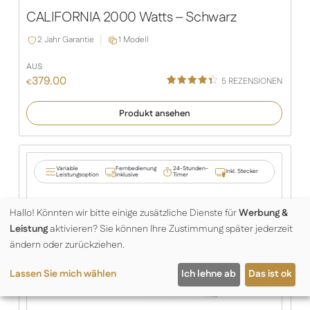
CALIFORNIA 2000 Watts – Schwarz
2 Jahr Garantie
1 Modell
AUS
379.00
5
REZENSIONEN
€
Bewertet
5
mit
4.40
Produkt ansehen
von 5,
basieren
d auf
Kundenbe
wertunge
n
Variable
Fernbedienung
24-Stunden-
Inkl. Stecker
Leistungsoption
inklusive
Timer
Hallo! Könnten wir bitte einige zusätzliche Dienste für
Werbung &
Leistung
aktivieren? Sie können Ihre Zustimmung später jederzeit
ändern oder zurückziehen.
Lassen Sie mich wählen
Ich lehne ab
Das ist ok