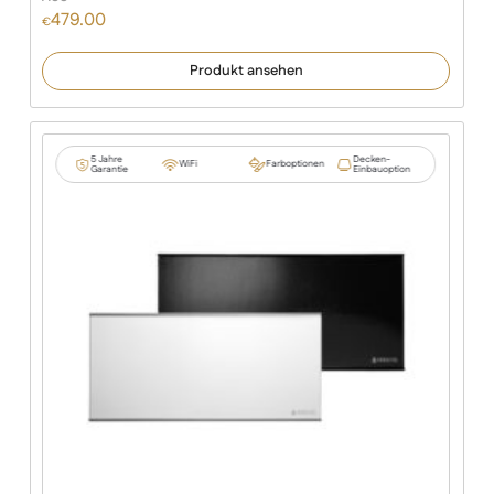
479.00
€
Produkt ansehen
5 Jahre
Decken-
WiFi
Farboptionen
Garantie
Einbauoption