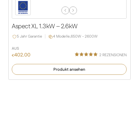
Previous
Next
Slide
Slide
Aspect XL 1.3kW – 2.6kW
P
5 Jahr Garantie
4 Modelle,
650W - 2600W
AUS
AU
402.00
2
REZENSIONEN
€
€
Bewertet
1
mit
5.00
Produkt ansehen
von 5,
basierend
auf
Kundenbe
wertung
Marktführende, in Europa
hergestellte Infrarot-