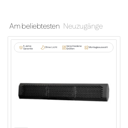
Am beliebtesten
Neuzugänge
5 Jahre
Verschiedene
Ohne Licht
Montageauswahl
Garantie
Größen