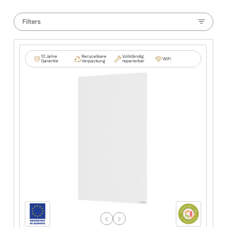
Filters
10 Jahre
Recycelbare
Vollständig
WiFi
Garantie
Verpackung
reparierbar
Previous
Next