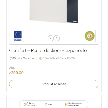
Previous
Next
Slide
Slide
Comfort – Rasterdecken-Heizpaneele
10 Jahr Garantie
6 Modelle,
420W - 850W
AUS
299.00
€
Produkt ansehen
5 Jahre
Deckeneinbau-
WiFi
Garantie
kompatibel