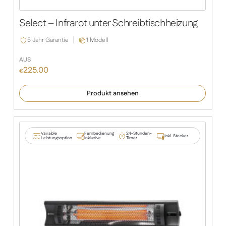
Select – Infrarot unter Schreibtischheizung
5 Jahr Garantie
1 Modell
AUS
225.00
€
Produkt ansehen
Variable
Fernbedienung
24-Stunden-
Inkl. Stecker
Leistungsoption
inklusive
Timer