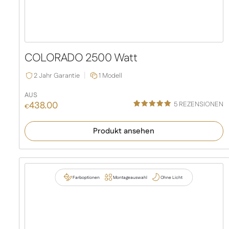
COLORADO 2500 Watt
2 Jahr Garantie
1 Modell
AUS
438.00
5
REZENSIONEN
€
Bewertet
5
mit
5.00
Produkt ansehen
von 5,
basierend
auf
Kundenbe
wertungen
Farboptionen
Montageauswahl
Ohne Licht