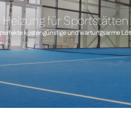
Heizung für Sportstätten
 perfekte kostengünstige und wartungsarme Lö
tt
Comfort – Weiße rahmenlose Infrarot-Heizpaneele