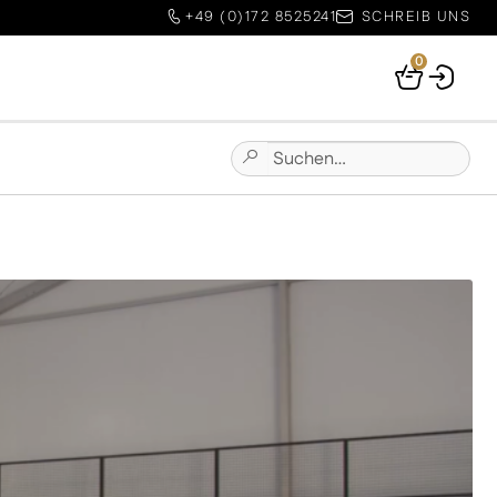
+49 (0)172 8525241
SCHREIB UNS
0
Your
Basket
Suchen
Submit
nach:
Site
Search