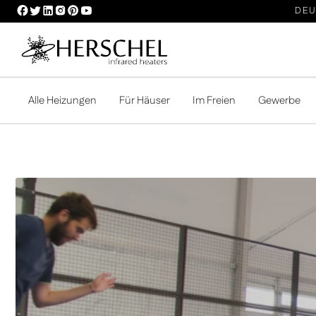
HERSCHEL
HERSCHEL
HERSCHEL
HERSCHEL
HERSCHEL
HERSCHEL
DEU
FACEBOOK
TWITTER
LINKEDIN
INSTAGRAM
PINTEREST
YOUTUBE
PROFILE
PROFILE
PROFILE
PROFILE
PROFILE
PROFILE
Alle Heizungen
Für Häuser
Im Freien
Gewerbe