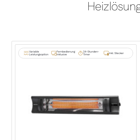
Heizlösung
Variable
Fernbedienung
24-Stunden-
Inkl. Stecker
Leistungsoption
inklusive
Timer