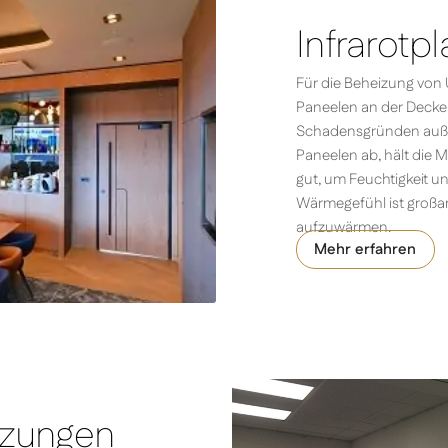
Infrarotpl
Für die Beheizung von
Paneelen an der Decke 
Schadensgründen außer
Paneelen ab, hält die 
gut, um Feuchtigkeit u
Wärmegefühl ist großart
aufzuwärmen.
Mehr erfahren
izungen