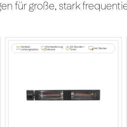
en für große, stark frequent
Variable
Fernbedienung
24-Stunden-
Inkl. Stecker
Leistungsoption
inklusive
Timer