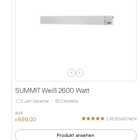
Previous
Next
Slide
Slide
SUMMIT Weiß 2600 Watt
2 Jahr Garantie
2 Modelle
AUS
699.00
2
REZENSIONEN
€
Bewertet
1
mit
5.00
Produkt ansehen
von 5,
basierend