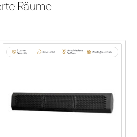
ierte Räume
5 Jahre
Verschiedene
Ohne Licht
Montageauswahl
Garantie
Größen