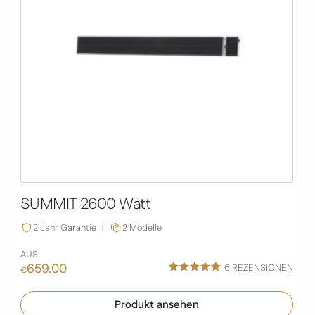
SUMMIT 2600 Watt
2 Jahr Garantie
2 Modelle
AUS
659.00
6
REZENSIONEN
€
Bewertet
6
mit
5.00
Produkt ansehen
von 5,
basierend