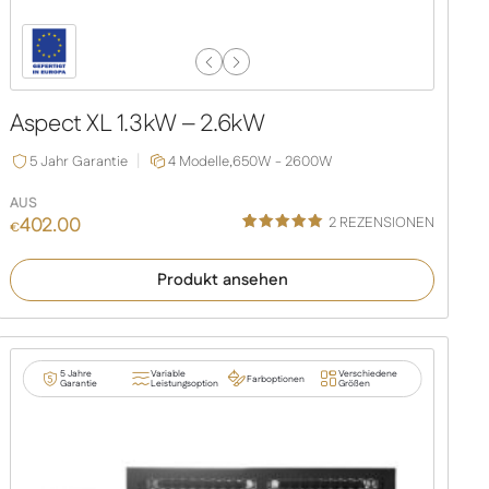
Previous
Next
Slide
Slide
Aspect XL 1.3kW – 2.6kW
5 Jahr Garantie
4 Modelle,
650W - 2600W
AUS
402.00
2
REZENSIONEN
€
Bewertet
1
mit
5.00
Produkt ansehen
von 5,
basierend
auf
Kundenbe
wertung
5 Jahre
Variable
Verschiedene
Farboptionen
Garantie
Leistungsoption
Größen