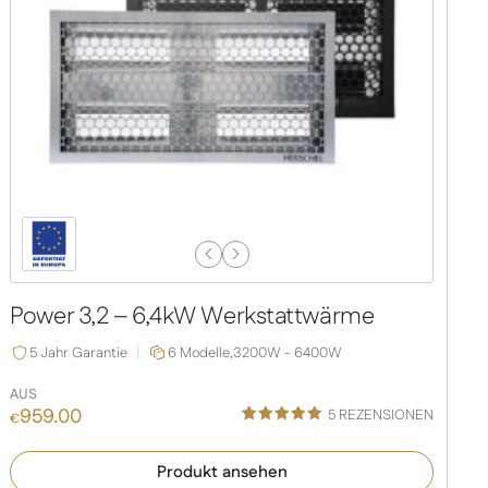
Previous
Next
Slide
Slide
Power 3,2 – 6,4kW Werkstattwärme
5 Jahr Garantie
6 Modelle,
3200W - 6400W
AUS
959.00
5
REZENSIONEN
€
Bewertet
1
mit
5.00
Produkt ansehen
von 5,
basierend