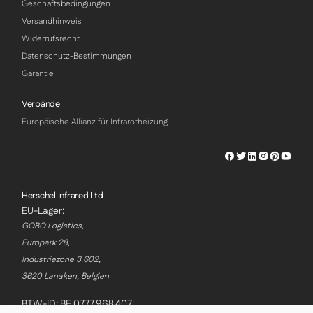
Geschaftsbedingungen
Versandhinweis
Widerrufsrecht
Datenschutz-Bestimmungen
Garantie
Verbände
Europäische Allianz für Infrarotheizung
Herschel
Herschel
Herschel
Herschel
Herschel
Hersch
Facebook
Twitter
LinkedIn
Instagram
Pinterest
Youtu
Profile
Profile
Profile
Profile
Profile
Profile
Herschel Infrared Ltd
EU-Lager:
GOBO Logistics,
Europark 28,
Industriezone 3.602,
3620 Lanaken, Belgien
BTW-ID: BE 0777.968.407