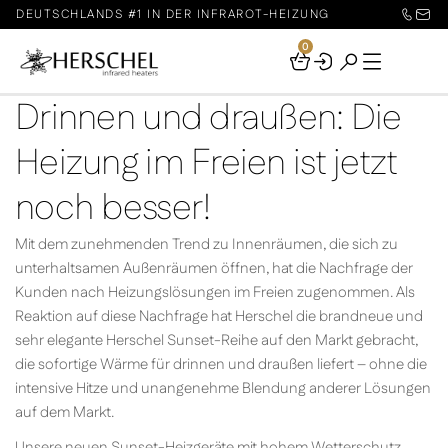
DEUTSCHLANDS #1 IN DER INFRAROT-HEIZUNG
0
Your
Basket
Drinnen und draußen: Die
Heizung im Freien ist jetzt
noch besser!
Mit dem zunehmenden Trend zu Innenräumen, die sich zu
unterhaltsamen Außenräumen öffnen, hat die Nachfrage der
Kunden nach Heizungslösungen im Freien zugenommen. Als
Reaktion auf diese Nachfrage hat Herschel die brandneue und
sehr elegante Herschel Sunset-Reihe auf den Markt gebracht,
die sofortige Wärme für drinnen und draußen liefert – ohne die
intensive Hitze und unangenehme Blendung anderer Lösungen
auf dem Markt.
Unsere neuen Sunset-Heizgeräte mit hohem Wetterschutz