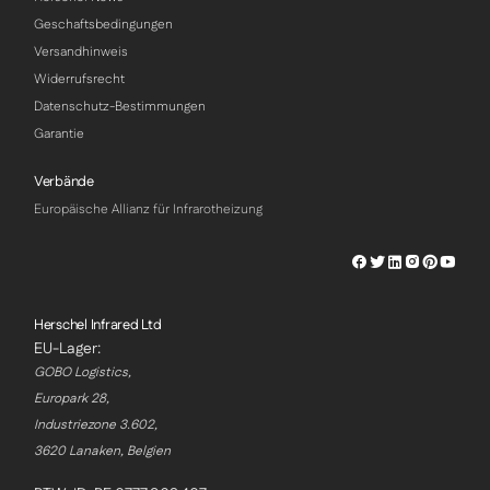
Geschaftsbedingungen
Versandhinweis
Widerrufsrecht
Datenschutz-Bestimmungen
Garantie
Verbände
Europäische Allianz für Infrarotheizung
Herschel
Herschel
Herschel
Herschel
Herschel
Hersch
Facebook
Twitter
LinkedIn
Instagram
Pinterest
Youtu
Profile
Profile
Profile
Profile
Profile
Profile
Herschel Infrared Ltd
EU-Lager:
GOBO Logistics,
Europark 28,
Industriezone 3.602,
3620 Lanaken, Belgien