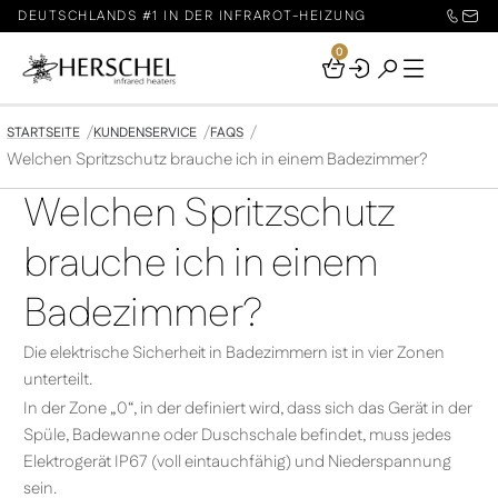
DEUTSCHLANDS #1 IN DER INFRAROT-HEIZUNG
0
Your
Basket
STARTSEITE
KUNDENSERVICE
FAQS
Welchen Spritzschutz brauche ich in einem Badezimmer?
Welchen Spritzschutz
brauche ich in einem
Badezimmer?
Die elektrische Sicherheit in Badezimmern ist in vier Zonen
unterteilt.
In der Zone „0“, in der definiert wird, dass sich das Gerät in der
Spüle, Badewanne oder Duschschale befindet, muss jedes
Elektrogerät IP67 (voll eintauchfähig) und Niederspannung
sein.